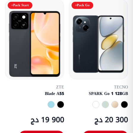
Pack Start+
Pack Go+
ZTE
TECNO
Blade A55
SPARK Go 1 128GB
20 300 دج
19 900 دج