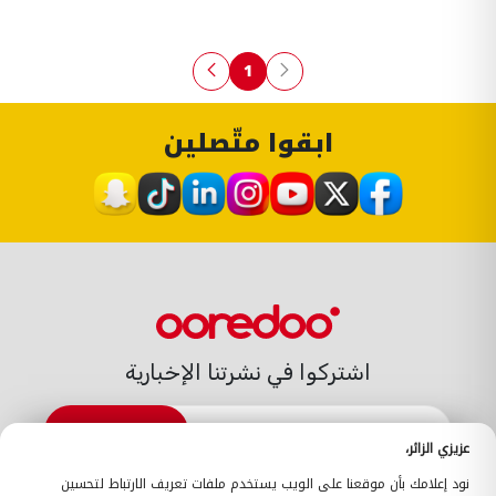
1
الصفحة
ابقوا متّصلين
اشتركوا في نشرتنا الإخبارية
الاشتراك
عزيزي الزائر،
الدعم
نود إعلامك بأن موقعنا على الويب يستخدم ملفات تعريف الارتباط لتحسين
اتّصلوا بنا
الدعم
أين تجدوننا
La Gold