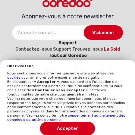
Abonnez-vous à notre newsletter
S'abonner
Support
Contactez-nous
Support
Trouvez-nous
La Gold
Tout sur Ooredoo
À propos
Carrière
Catalogue d’interconnexion
Cher visiteur,
2025-2026
Devenez notre fournisseur (Inscrivez-
Nous souhaitons vous informer que notre site web utilise des
vous ici)
cookies
pour améliorer votre expérience de navigation.
Politique et qualité
En cliquant sur
« Accepter »
, vous consentez à l'utilisation de
cookies conformément à notre politique de confidentialité. Si vous
Mentions légales
Politique qualité
Whistleblowing
choisissez de «
Continuer sans accepter
», certaines
ISO 9001
ISO-CEI 27001
Données à caractère
fonctionnalités de notre site pourraient être limitées.
Veuillez noter que votre choix est important pour nous, et nous
personnel
Politique générale de protection des
respecterons toujours votre vie privée et vos données personnelles
données
et ce conformément à la loi 18-07 relative à la protection des
personnes physiques dans le traitement des données à caractère
personnel. Veuillez consulter notre
consentement au traitement des
TÉLÉCHARGER L'APP
données à caractère personnel
.
Accepter