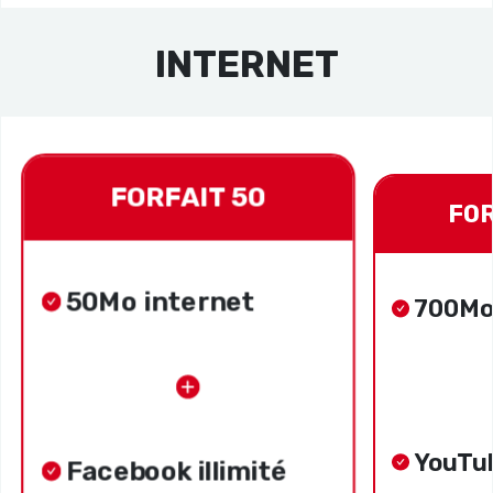
INTERNET
FORFAIT 50
FOR
50Mo internet
700Mo
YouTub
Facebook illimité