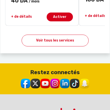
40 DA
/ 
/ mois
+ de détails
+ de détails
Activer
Voir tous les services
Restez connectés