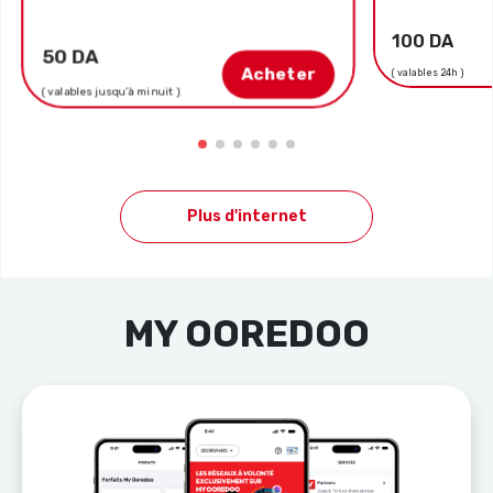
100 DA
50 DA
Acheter
( valables 24h )
( valables jusqu’à minuit )
Plus d'internet
MY OOREDOO