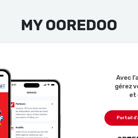
MY OOREDOO
Avec l’
gérez vo
et 
Portail d