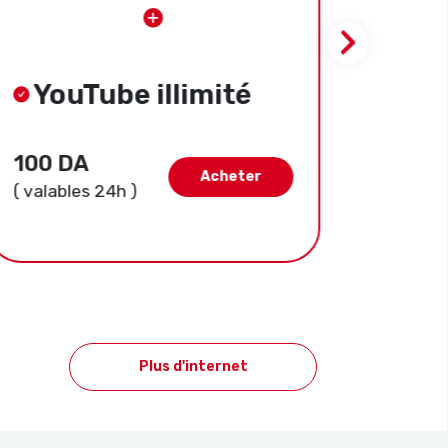
YouTube illimité
Yo
100 DA
300 
Acheter
( valables 24h )
( valab
Plus d'internet