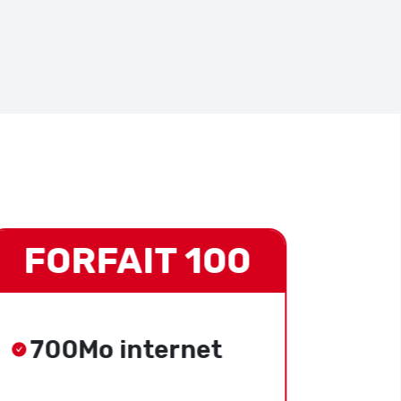
FORFAIT 100
FO
700Mo internet
3G