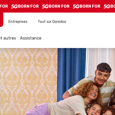
R
BORN FOR
BORN FOR
BORN FOR
BORN
Entreprises
Tout sur Ooredoo
t autres
Assistance