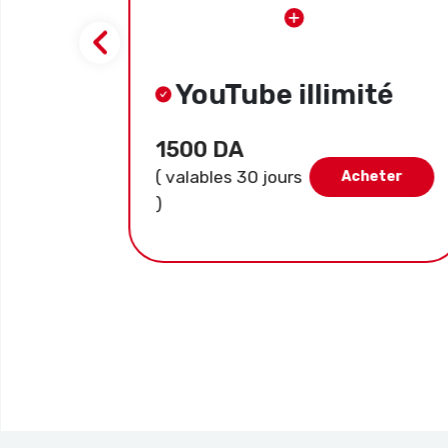
YouTube illimité
1500 DA
( valables 30 jours
ter
Acheter
)