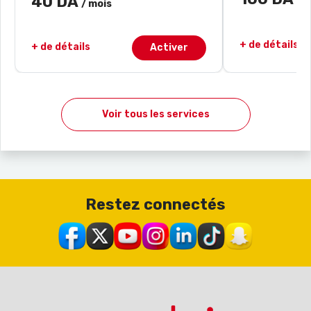
40 DA
/ 
/ mois
+ de détails
+ de détails
Activer
Voir tous les services
Restez connectés