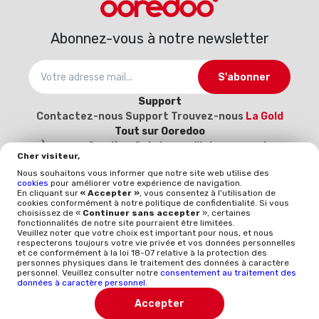
Abonnez-vous à notre newsletter
S'abonner
Support
Contactez-nous
Support
Trouvez-nous
La Gold
Tout sur Ooredoo
À propos
Carrière
Catalogue d’interconnexion
Cher visiteur,
2025-2026
Devenez notre fournisseur (Inscrivez-
Nous souhaitons vous informer que notre site web utilise des
vous ici)
cookies
pour améliorer votre expérience de navigation.
Politique et qualité
En cliquant sur
« Accepter »
, vous consentez à l'utilisation de
cookies conformément à notre politique de confidentialité. Si vous
Mentions légales
Politique qualité
Whistleblowing
choisissez de «
Continuer sans accepter
», certaines
ISO 9001
ISO-CEI 27001
Données à caractère
fonctionnalités de notre site pourraient être limitées.
Veuillez noter que votre choix est important pour nous, et nous
personnel
Politique générale de protection des
respecterons toujours votre vie privée et vos données personnelles
données
et ce conformément à la loi 18-07 relative à la protection des
personnes physiques dans le traitement des données à caractère
personnel. Veuillez consulter notre
consentement au traitement des
TÉLÉCHARGER L'APP
données à caractère personnel
.
Accepter