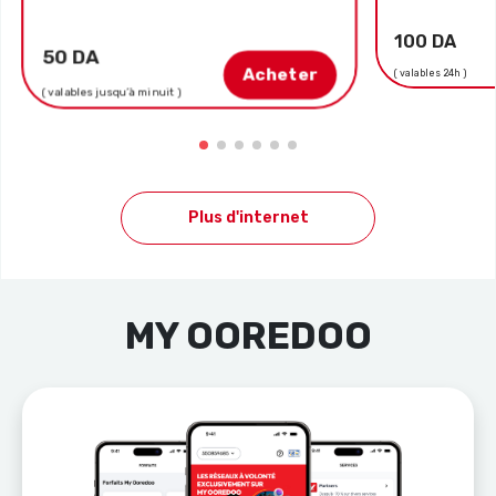
100 DA
50 DA
Acheter
( valables 24h )
( valables jusqu’à minuit )
Plus d'internet
MY OOREDOO