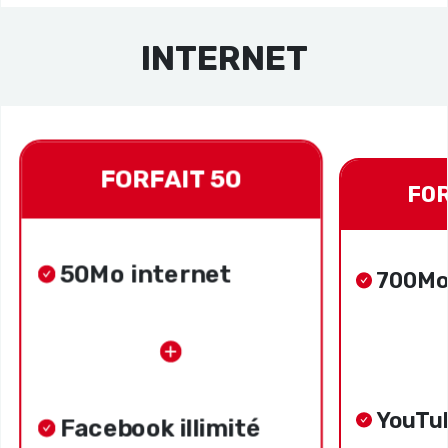
INTERNET
FORFAIT 50
FOR
50Mo internet
700Mo
YouTub
Facebook illimité