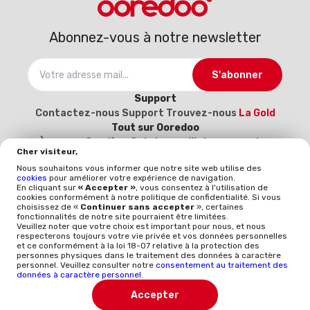
Abonnez-vous à notre newsletter
S'abonner
Support
Contactez-nous
Support
Trouvez-nous
La Gold
Tout sur Ooredoo
À propos
Carrière
Catalogue d’interconnexion
Cher visiteur,
2025-2026
Devenez notre fournisseur (Inscrivez-
Nous souhaitons vous informer que notre site web utilise des
vous ici)
cookies
pour améliorer votre expérience de navigation.
Politique et qualité
En cliquant sur
« Accepter »
, vous consentez à l'utilisation de
cookies conformément à notre politique de confidentialité. Si vous
Mentions légales
Politique qualité
Whistleblowing
choisissez de «
Continuer sans accepter
», certaines
ISO 9001
ISO-CEI 27001
Données à caractère
fonctionnalités de notre site pourraient être limitées.
Veuillez noter que votre choix est important pour nous, et nous
personnel
Politique générale de protection des
respecterons toujours votre vie privée et vos données personnelles
données
et ce conformément à la loi 18-07 relative à la protection des
personnes physiques dans le traitement des données à caractère
personnel. Veuillez consulter notre
consentement au traitement des
TÉLÉCHARGER L'APP
données à caractère personnel
.
Accepter