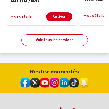
40 DA
/ 
/ mois
+ de détails
+ de détails
Activer
Voir tous les services
Restez connectés