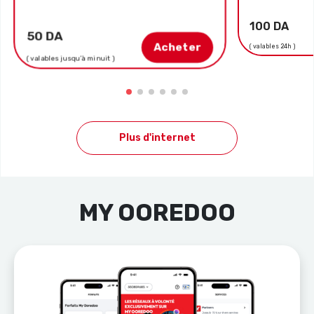
100 DA
50 DA
Acheter
( valables 24h )
( valables jusqu’à minuit )
Plus d'internet
MY OOREDOO