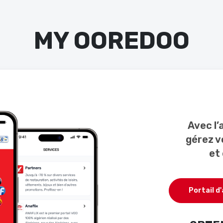
MY OOREDOO
Avec l’
gérez vo
et 
Portail d