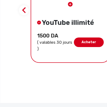
YouTube illimité
1500 DA
( valables 30 jours
ter
Acheter
)