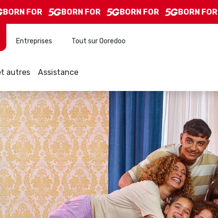
RN FOR
BORN FOR
BORN FOR
BORN FOR
Entreprises
Tout sur Ooredoo
t autres
Assistance