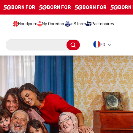
BORN FOR
BORN FOR
BORN FOR
BORN FO
Noudjoum
My Ooredoo
eStorm
Partenaires
Barre de recherche