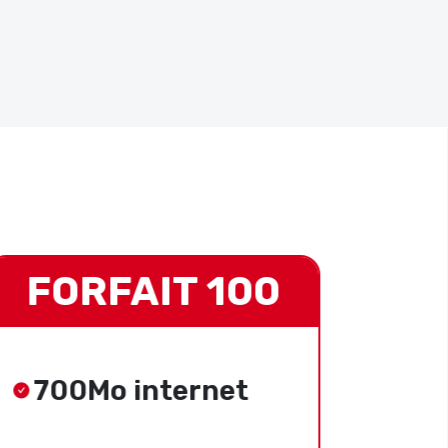
FORFAIT 100
FO
700Mo internet
3G