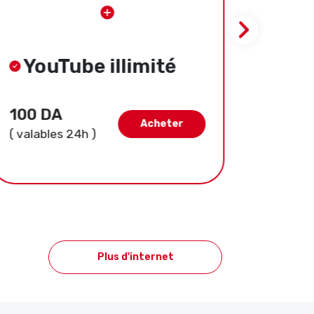
YouTube illimité
Yo
100 DA
300 
Acheter
( valables 24h )
( valab
Plus d'internet