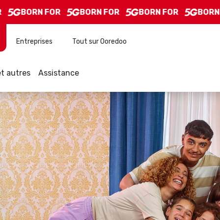
BORN FOR
BORN FOR
BORN FOR
BORN FO
Entreprises
Tout sur Ooredoo
t autres
Assistance