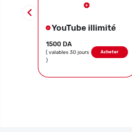
YouTube illimité
1500 DA
( valables 30 jours
ter
Acheter
)