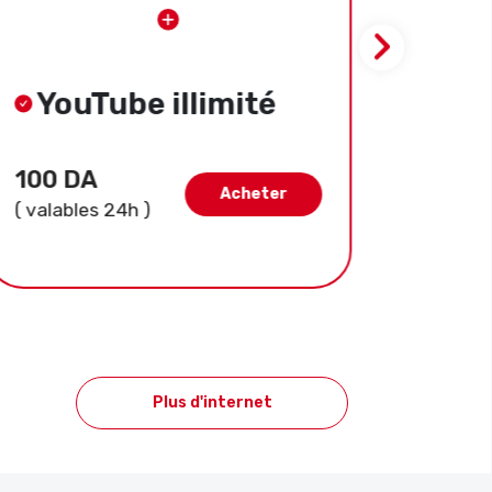
YouTube illimité
Yo
100 DA
300 
Acheter
( valables 24h )
( valab
Plus d'internet