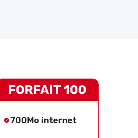
FORFAIT 100
FO
700Mo internet
3G