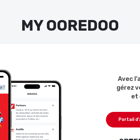
MY OOREDOO
Avec l’
gérez vo
et 
Portail d