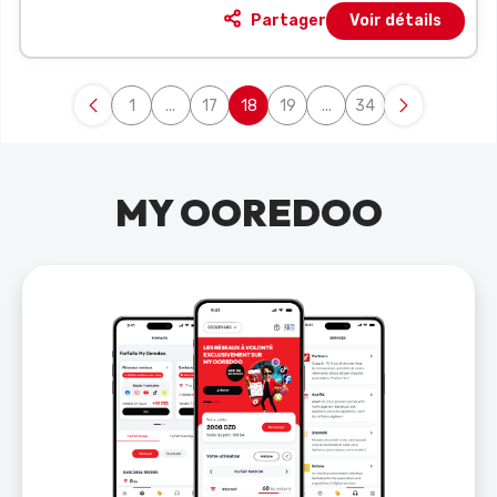
Partager
Voir détails
1
...
17
18
19
...
34
Page
Pages intermédiaires Utilisez TAB pour navigu
Page
Page
Page
Pages intermédiaires Uti
Page
MY OOREDOO