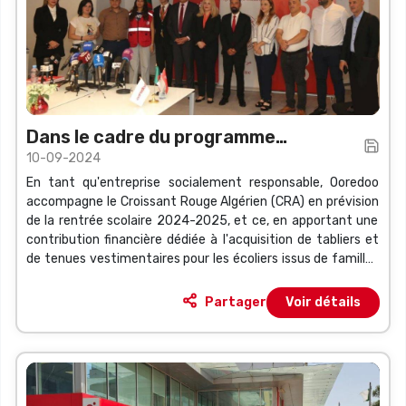
Dans le cadre du programme
10-09-2024
d'activités humanitaires et
En tant qu'entreprise socialement responsable, Ooredoo
caritatives du Croissant-Rouge
accompagne le Croissant Rouge Algérien (CRA) en prévision
algérien et Ooredoo
de la rentrée scolaire 2024-2025, et ce, en apportant une
contribution financière dédiée à l'acquisition de tabliers et
de tenues vestimentaires pour les écoliers issus de familles
défavorisées dans différentes wilayas du pays.
Partager
Voir détails