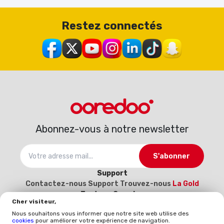
Restez connectés
Abonnez-vous à notre newsletter
S'abonner
Support
Contactez-nous
Support
Trouvez-nous
La Gold
Tout sur Ooredoo
Cher visiteur,
À propos
Carrière
Catalogue d’interconnexion
Nous souhaitons vous informer que notre site web utilise des
2025-2026
Devenez notre fournisseur (Inscrivez-
cookies
pour améliorer votre expérience de navigation.