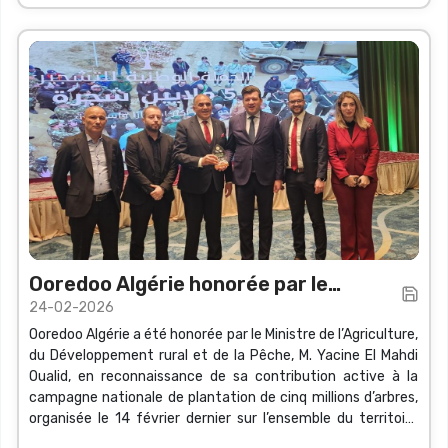
Ooredoo Algérie honorée par le
24-02-2026
Ministre de l’Agriculture
Ooredoo Algérie a été honorée par le Ministre de l’Agriculture,
du Développement rural et de la Pêche, M. Yacine El Mahdi
Oualid, en reconnaissance de sa contribution active à la
campagne nationale de plantation de cinq millions d’arbres,
organisée le 14 février dernier sur l’ensemble du territoire
national. La distinction a été remise lors d’une cérémonie