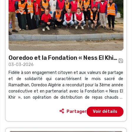
Ooredoo et la Fondation « Ness El Khir
03-03-2026
» reconduisent leur opération de
Fidèle à son engagement citoyen et aux valeurs de partage
distribution de repas chauds
et de solidarité qui caractérisent le mois sacré de
Ramadhan, Ooredoo Algérie a reconduit pour la 3ème année
consécutive et en partenariat avec la Fondation « Ness El
Khir », son opération de distribution de repas chauds à
emporter aux jeûneurs de passage, et ce, à travers un «
Food Truck » installé à Ben Aknoun, Alger.
Partager
Voir détails