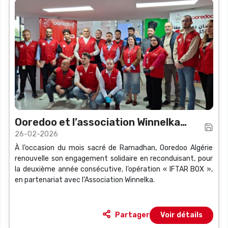
Ooredoo et l’association Winnelka
26-02-2026
reconduisent l’opération « IFTAR BOX
À l’occasion du mois sacré de Ramadhan, Ooredoo Algérie
»
renouvelle son engagement solidaire en reconduisant, pour
la deuxième année consécutive, l’opération « IFTAR BOX »,
en partenariat avec l’Association Winnelka.
Partager
Voir détails