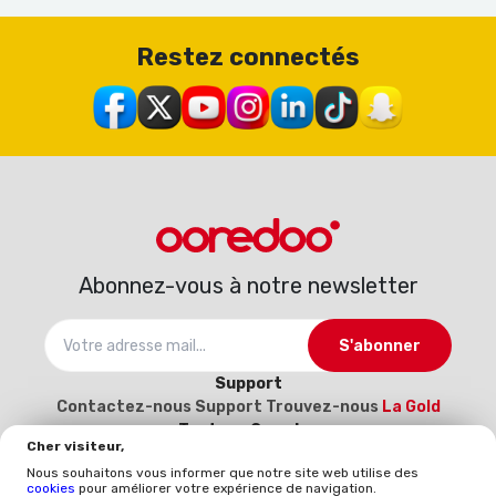
Restez connectés
Abonnez-vous à notre newsletter
S'abonner
Support
Contactez-nous
Support
Trouvez-nous
La Gold
Tout sur Ooredoo
Cher visiteur,
À propos
Carrière
Catalogue d’interconnexion
Nous souhaitons vous informer que notre site web utilise des
2025-2026
Devenez notre fournisseur (Inscrivez-
cookies
pour améliorer votre expérience de navigation.