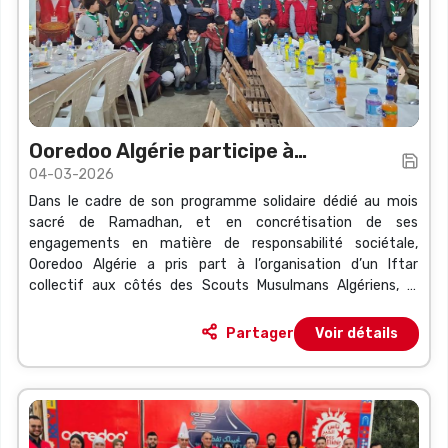
Ooredoo Algérie participe à
04-03-2026
l’organisation d’un Iftar collectif aux
Dans le cadre de son programme solidaire dédié au mois
côtés des Scouts Musulmans
sacré de Ramadhan, et en concrétisation de ses
Algériens
engagements en matière de responsabilité sociétale,
Ooredoo Algérie a pris part à l’organisation d’un Iftar
collectif aux côtés des Scouts Musulmans Algériens, le
mardi 03 mars 2026, au siège du groupe Amal Gaouch à
Chéraga, Alger.
Partager
Voir détails