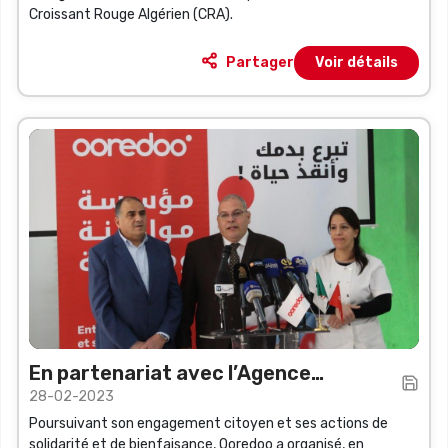
Croissant Rouge Algérien (CRA).
Partager
Voir détails
En partenariat avec l’Agence
28-02-2023
Nationale du Sang (ANS)
Poursuivant son engagement citoyen et ses actions de
solidarité et de bienfaisance, Ooredoo a organisé, en