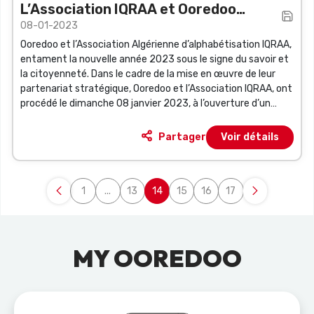
L’Association IQRAA et Ooredoo
08-01-2023
ouvrent un Centre d’Alphabétisation,
Ooredoo et l’Association Algérienne d’alphabétisation IQRAA,
de Formation et d’Insertion des
entament la nouvelle année 2023 sous le signe du savoir et
Femmes à Béchar
la citoyenneté. Dans le cadre de la mise en œuvre de leur
partenariat stratégique, Ooredoo et l’Association IQRAA, ont
procédé le dimanche 08 janvier 2023, à l’ouverture d’un
Centre d’Alphabétisation, de Formation et d’Insertion des
Femmes (AFIF), situé dans le Chef-lieu de la wilaya de
Partager
Voir détails
Béchar.
1
...
13
14
15
16
17
Page
Pages intermédiaires Utilisez TAB pour navigu
Page
Page
Page
Page
Page
MY OOREDOO