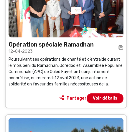
Opération spéciale Ramadhan
12-04-2023
Poursuivant ses opérations de charité et d’entraide durant
le mois béni du Ramadhan, Ooredoo et l’Assemblée Populaire
Communale (APC) de Ouled Fayet ont conjointement
concrétisé, ce mercredi 12 avril 2023, une action de
solidarité en faveur des familles nécessiteuses de la
commune de Ouled Fayet et ce, en présence notamment
du Directeur des Affaires Corporatives de Ooredoo, M.
Partager
Voir détails
Ramdane Djezairi et du Président de l’APC de Ouled Fayet, M.
Halim Ferradj.