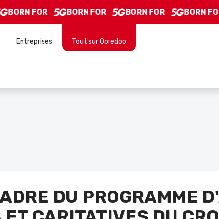
rentrée scolaire 2024-2025
BORN FOR
BORN FOR
BORN FOR
BORN FOR
Entreprises
Tout sur Ooredoo
CADRE DU PROGRAMME D'
 ET CARITATIVES DU CR