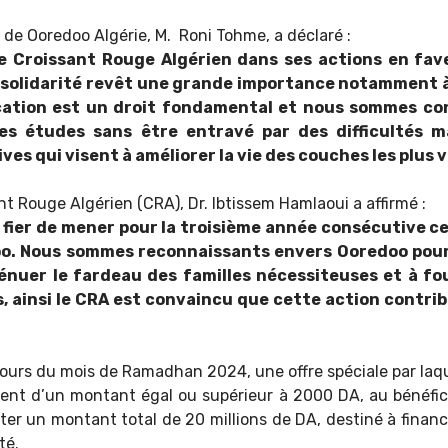
l de Ooredoo Algérie, M. Roni Tohme, a déclaré :
le Croissant Rouge Algérien dans ses actions en fav
 solidarité revêt une grande importance notamment à l
ucation est un droit fondamental et nous sommes c
es études sans être entravé par des difficultés m
tives qui visent à améliorer la vie des couches les plus 
nt Rouge Algérien (CRA), Dr. Ibtissem Hamlaoui a affirmé :
 fier de mener pour la troisième année consécutive ce
doo. Nous sommes reconnaissants envers Ooredoo pou
énuer le fardeau des familles nécessiteuses et à four
es, ainsi le CRA est convaincu que cette action contri
cours du mois de Ramadhan 2024, une offre spéciale par laqu
nt d’un montant égal ou supérieur à 2000 DA, au bénéfic
cter un montant total de 20 millions de DA, destiné à finan
té.