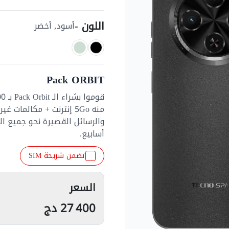
اللون -
أسود, أخضر
Pack ORBIT
أسابيع.
تضمن شريحة SIM
السعر
27 400
دج