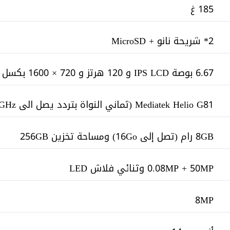
185 غ
2* شريحة نانو + MicroSD
6.67 بوصة IPS LCD و 120 هرتز و 720 × 1600 بكسل
Mediatek Helio G81 (ثماني النواة بتردد يصل الى 2.0GHz)
8GB رام (تصل إلى 16Go) ومساحة تخزين 256GB
0.08MP + 50MP وثنائي فلاش LED
8MP