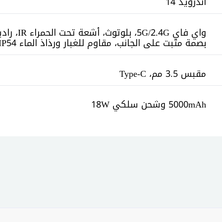
أندرويد 14
بصمة مثبت على الجانب، مقاوم للغبار ورذاذ الماء IP54
مقبس 3.5 مم، Type-C
5000mAh وشحن سلكي 18W