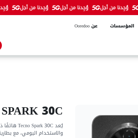
وُجِدنا من أجل
وُجِدنا من أجل
وُجِدنا من أجل
وُجِدنا
المؤسسات
عن Ooredoo
شريط البحث
 SPARK 30C
يُعد ark 30C
والاستخدام اليومي، مع بطارية 