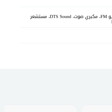
واي فاي 5G/2.4G، بلوتوث، أشعة تحت الحمراء IR، راديو FM، مكبري صوت، DTS Sound، مستشعر