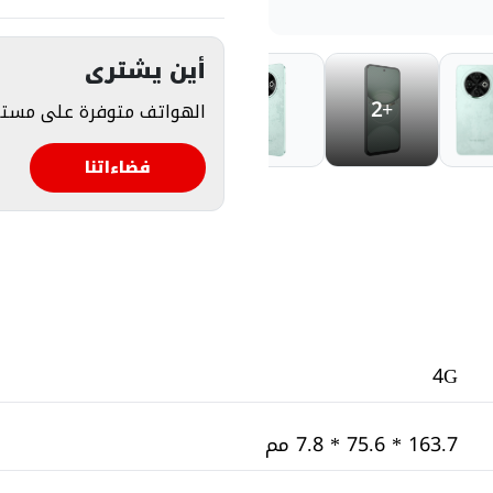
أين يشترى
+2
الهواتف متوفرة على مستو
فضاءاتنا
4G
163.7 * 75.6 * 7.8 مم