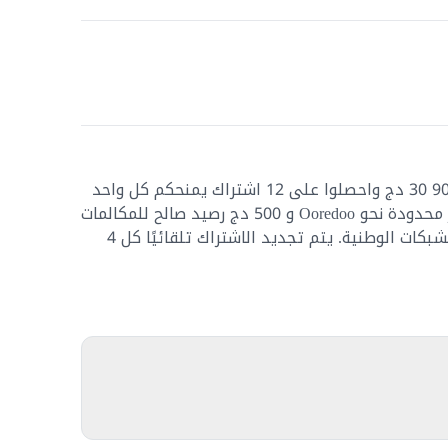
قوموا بشراء الـ Pack Orbit بـ 900 30 دج واحصلوا على 12 اشتراك يمنحكم كل واحد
منه 5Go إنترنت + مكالمات غير محدودة نحو Ooredoo و 500 دج رصيد صالح للمكالمات
والرسائل القصيرة نحو جميع الشبكات الوطنية. يتم تجديد الاشتراك تلقائيًا كل 4