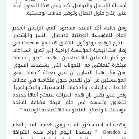
أنشطة الاتصال والتواصل. كما ينص هذا التعاون أيضًا
على إنتاج حلول اتصال وتوفير خدمات لوجستية.
ومن جانبه، أكد السيد مسعود ألغم، الرئيس المدير
العام للمؤسسة الوطنية للاتصال، النشر والإشهار:
"يندرج توقيع بروتوكول الاتفاق هذا مع Ooredoo في
إطار استراتيجية المؤسسة الرامية إلى تعزيز الشراكات
مع كبار الفاعلين الاقتصاديين، بهدف تطوير خدمات
مبتكرة تتماشى مع التحولات التي يشهدها السوق.
ومن شأن هذا التعاون أن يتيح تعبئة كفاءات وبنى
المؤسستين من أجل تقديم حلول متكاملة في مجالات
الاتصال، والإعلام، والخدمات اللوجستية، والتكنولوجيا.
ونحن على يقين بأن هذه الشراكة ستفتح آفاقاً جديدة
للتعاون وتسهم في خلق قيمة مضافة لفائدة
مؤسستينا ولصالح المنظومة الاقتصادية الوطنية."
وبهذه المناسبة، صرّح السيد روني طعمه، المدير العام
لـ Ooredoo: " يسعدنا اليوم إبرام هذه الشراكة