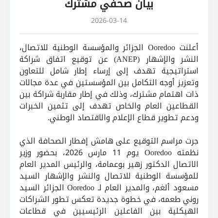
بيان صحفي مشترك
2026-03-14
أعلنت Ooredoo الجزائر والمؤسسة الوطنية للاتصال،
النشر والإشهار (ANEP) عن توقيع اتفاق شراكة
استراتيجية تهدف إلى إرساء إطار شامل للتعاون
وتعزيز أوجه التكامل بين المؤسستين في عدة مجالات
ذات اهتمام مشترك، وذلك في إطار مقاربة شراكة بين
القطاعين العام والخاص تهدف إلى تثمين الخبرات
ودعم تطوير قطاع الإعلام والاقتصاد الوطني.
جرت مراسم التوقيع على هامش إفطار الصحافة الذي
نظمته Ooredoo يوم 11 مارس 2026، بحضور وزير
الاتصال الدكتور زهير بوعمامة، والرئيس المدير العام
للمؤسسة الوطنية للاتصال والنشر والإشهار السيد
مسعود ألغم، والمدير العام لـ Ooredoo الجزائر السيد
روني طعمه، في خطوة جديدة تعكس تطور الشراكات
الهيكلية بين الفاعلين الرئيسيين في قطاعات