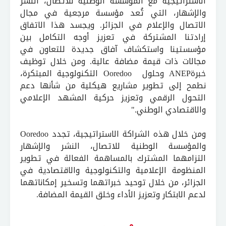
الاستراتيجية مع المؤسسة الوطنية للاتصال، النشر
والإشهار، التي تُعد مؤسسة مرجعية في مجال
الاتصال والإعلام في الجزائر. ويجسد هذا الاتفاق
إرادتنا المشتركة في تعزيز أوجه التكامل بين
مؤسستينا واستكشاف آفاق جديدة للتعاون في
مجالات ذات قيمة مضافة عالية. ومن خلال توظيف
خبرةANEP وحلول Ooredoo التكنولوجية المبتكرة،
نطمح إلى تطوير مشاريع هيكلية من شأنها دعم
التحول الرقمي وتعزيز حركية المشهد الإعلامي
والاقتصادي الوطني."
ومن خلال هذه الشراكة الاستراتيجية، تجدد Ooredoo
والمؤسسة الوطنية للاتصال، النشر والإشهار
التزامهما المشترك بالمساهمة الفعالة في تطوير
المنظومة الإعلامية والتكنولوجية والاقتصادية في
الجزائر، من خلال توحيد خبراتهما وتسخير إمكاناتهما
لدعم الابتكار وتعزيز الأداء وخلق القيمة المضافة.