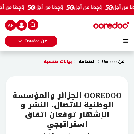
Ooredoo Algérie et l’ANEP tissent un partenariat stratégiqu
تخطي إلى المحتوى الرئيسي
نا من أجل
وُجِدنا من أجل
وُجِدنا من أجل
وُجِدنا من أج
شريط الب
عن Ooredoo
عن Ooredoo
الصحافة
بيانات صحفية
OOREDOO الجزائر والمؤسسة
الوطنية للاتصال، النشر و
الإشهار توقعان اتفاق
استراتيجي