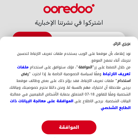
اشتركوا في نشرتنا الإخبارية
الاشتراك
عزيزي الزائر،
الدعم
نود إعلامك بأن موقعنا على الويب يستخدم ملفات تعريف الارتباط لتحسين
اتّصلوا بنا
الدعم
أين تجدوننا
La Gold
تجربتك أثناء تصفح الموقع.
عن Ooredoo
من خلال الضغط على زر
"الموافقة"
، فإنك ستوافق على استخدام
ملفات
حول Ooredoo
التوظيف
فهرس التوصيل البيني 2025-
تعريف الارتباط
وفقًا لسياسة الخصوصية الخاصة بنا. إذا اخترت
"رفض
2026
انضم إلينا كمُورد (سجل نفسك هنا)
استخدام"
ملفات تعريف الارتباط، فقد يؤثر ذلك على بعض وظائف موقعنا.
السياسة والجودة
يرجى ملاحظة أن اختيارك مهم بالنسبة لنا، ونحن دائمًا نحترم خصوصيتك وبياناتك
الإشعارات القانونية
سياسة الجودة
الإبلاغ عن المخالفات
ISO
الشخصية وفقًا للقانون 18-07 المتعلق بحماية الأشخاص الطبيعيين في معالجة
ISO-CEI 27001
9001
المعطيات ذات الطابع الشخصي
البيانات الشخصية. يرجى الاطلاع على
الموافقة على معالجة البيانات ذات
السياسة العامة لحماية البيانات
الطابع الشخصي.
حمّلوا التطبيق
الموافقة