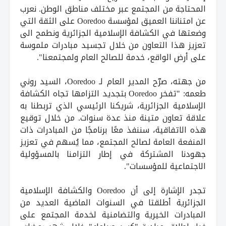
المحتاجة من المجتمع عبر مختلف مناطق الوطن. نعرب
عن امتناننا العميق لمؤسسة Ooredoo على الثقة التي
وضعتها في الكشافة الإسلامية الجزائرية ونطمح الى
تعزيز هذا التعاون من خلال تجسيد مبادرات ملموسة
على أرض الواقع، خدمة للصالح العام ولمجتمعنا".
من جهته، صرّح المدير العام لـ Ooredoo، السيد روني
طعمه: "تفخر Ooredoo بتجديد التزامها تجاه الكشافة
الإسلامية الجزائرية، شريكنا الرئيسي الذي تربطنا به
علاقة تعاون متينة منذ عدة سنوات. من خلال توقيع
هذه الاتفاقية، سننفذ معًا برنامجًا من المبادرات ذات
المنفعة العامة لصالح المجتمع، مما يُسهم في تعزيز
جهودنا المشتركة في إطار التزامنا بالمسؤولية
الاجتماعية للمؤسسات".
تجدر الإشارة إلى أن Ooredoo والكشافة الإسلامية
الجزائرية أطلقتا في السنوات الماضية العديد من
المبادرات الخيرية والتضامنية لخدمة المجتمع على