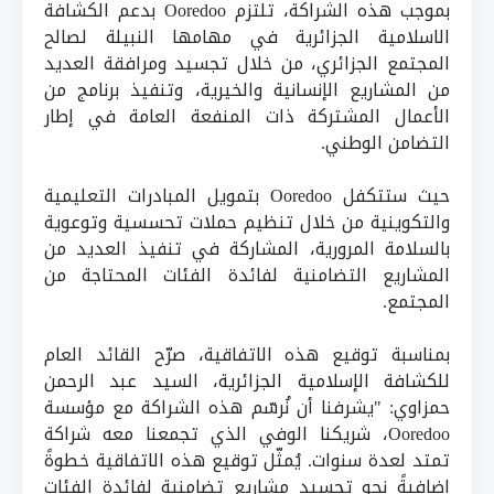
بموجب هذه الشراكة، تلتزم Ooredoo بدعم الكشافة
الاسلامية الجزائرية في مهامها النبيلة لصالح
المجتمع الجزائري، من خلال تجسيد ومرافقة العديد
من المشاريع الإنسانية والخيرية، وتنفيذ برنامج من
الأعمال المشتركة ذات المنفعة العامة في إطار
التضامن الوطني.
حيث ستتكفل Ooredoo بتمويل المبادرات التعليمية
والتكوينية من خلال تنظيم حملات تحسسية وتوعوية
بالسلامة المرورية، المشاركة في تنفيذ العديد من
المشاريع التضامنية لفائدة الفئات المحتاجة من
المجتمع.
بمناسبة توقيع هذه الاتفاقية، صرّح القائد العام
للكشافة الإسلامية الجزائرية، السيد عبد الرحمن
حمزاوي: "يشرفنا أن نُرسّم هذه الشراكة مع مؤسسة
Ooredoo، شريكنا الوفي الذي تجمعنا معه شراكة
تمتد لعدة سنوات. يُمثّل توقيع هذه الاتفاقية خطوةً
إضافيةً نحو تجسيد مشاريع تضامنية لفائدة الفئات