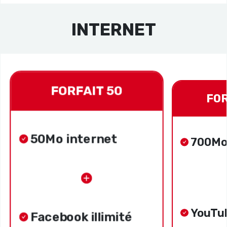
INTERNET
FORFAIT 50
FOR
50Mo internet
700Mo
YouTub
Facebook illimité