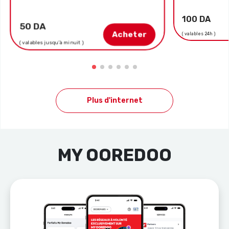
100 DA
50 DA
Acheter
( valables 24h )
( valables jusqu’à minuit )
Plus d'internet
MY OOREDOO