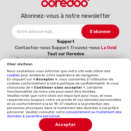
Abonnez-vous à notre newsletter
S'abonner
Support
Contactez-nous
Support
Trouvez-nous
La Gold
Tout sur Ooredoo
À propos
Carrière
Catalogue d’interconnexion
Cher visiteur,
2025-2026
Devenez notre fournisseur (Inscrivez-
Nous souhaitons vous informer que notre site web utilise des
vous ici)
cookies
pour améliorer votre expérience de navigation.
Politique et qualité
En cliquant sur
« Accepter »
, vous consentez à l'utilisation de
cookies conformément à notre politique de confidentialité. Si vous
Mentions légales
Politique qualité
Whistleblowing
choisissez de «
Continuer sans accepter
», certaines
ISO 9001
ISO-CEI 27001
Données à caractère
fonctionnalités de notre site pourraient être limitées.
Veuillez noter que votre choix est important pour nous, et nous
personnel
Politique générale de protection des
respecterons toujours votre vie privée et vos données personnelles
données
et ce conformément à la loi 18-07 relative à la protection des
personnes physiques dans le traitement des données à caractère
personnel. Veuillez consulter notre
consentement au traitement des
TÉLÉCHARGER L'APP
données à caractère personnel
.
Accepter