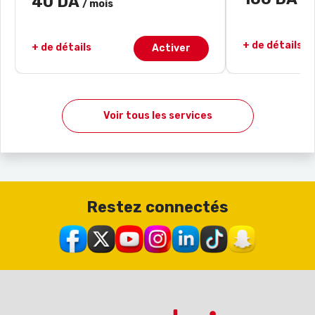
40 DA
/ 
/ mois
+ de détails
+ de détails
Activer
Voir tous les services
Restez connectés