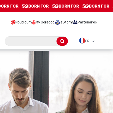
N FOR
BORN FOR
BORN FOR
BORN FOR
Noudjoum
My Ooredoo
eStorm
Partenaires
Barre de recherche