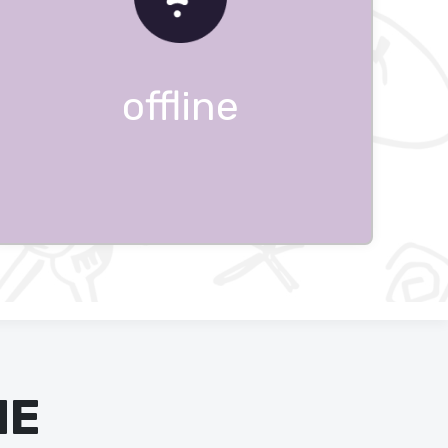
offline
HE