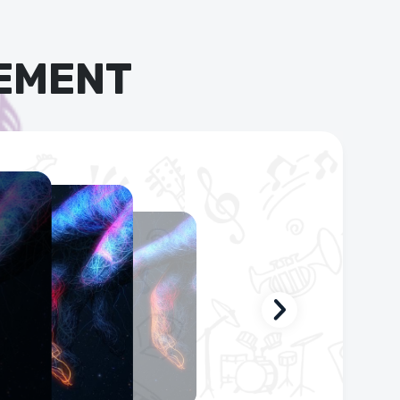
EMENT
s
3 mois
Pour
A