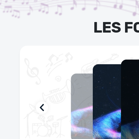
LES 
Une
1 mo
Une
semain
Pour
Pour