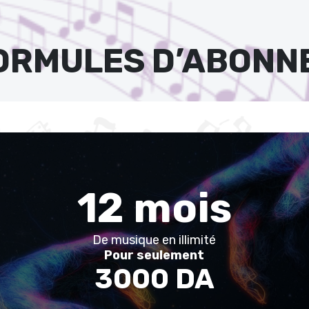
FORMULES D’ABONN
is
 journée
12 mois
6 moi
e
De musique en illimité
Pour seulement
Pour seulement
Pour
3000 DA
1800 D