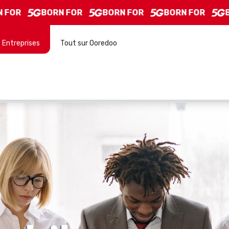
OR
BORN FOR
BORN FOR
BORN FOR
BOR
Entreprises
Tout sur Ooredoo