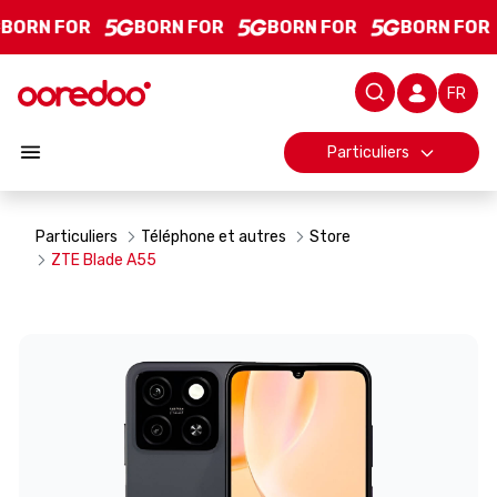
ZTE Blade A55 - Product Details
Saut au contenu principal
BORN FOR
BORN FOR
BORN FOR
BORN FOR
Barre d
Particuliers
Particuliers
Téléphone et autres
Store
ZTE Blade A55