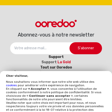
Abonnez-vous à notre newsletter
S'abonner
Support
Support
La Gold
Tout sur Ooredoo
À propos
Carrière
Catalogue d’interconnexion
Cher visiteur,
2025-2026
Devenez notre fournisseur (Inscrivez-
Nous souhaitons vous informer que notre site web utilise des
vous ici)
cookies
pour améliorer votre expérience de navigation.
Politique et qualité
En cliquant sur
« Accepter »
, vous consentez à l'utilisation de
cookies conformément à notre politique de confidentialité. Si vous
Mentions légales
Politique qualité
Whistleblowing
choisissez de «
Continuer sans accepter
», certaines
ISO 9001
ISO-CEI 27001
Données à caractère
fonctionnalités de notre site pourraient être limitées.
Veuillez noter que votre choix est important pour nous, et nous
personnel
Politique générale de protection des
respecterons toujours votre vie privée et vos données personnelles
données
et ce conformément à la loi 18-07 relative à la protection des