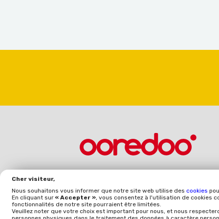
Cher visiteur,
Abonnez-vous à notre newsletter
Nous souhaitons vous informer que notre site web utilise des
cookies
pou
En cliquant sur
« Accepter »
, vous consentez à l'utilisation de cookies 
fonctionnalités de notre site pourraient être limitées.
Veuillez noter que votre choix est important pour nous, et nous respecter
S'abo
personnes physiques dans le traitement des données à caractère personn