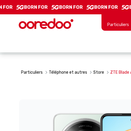
ZTE Blade A75 5G - Product Details
Saut au contenu principal
FOR
BORN FOR
BORN FOR
BORN FOR
BO
Particuliers
Particuliers
Téléphone et autres
Store
ZTE Blade