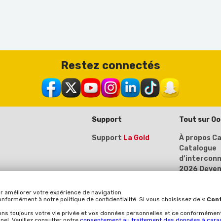
Restez connectés
Support
Tout sur O
Support
La Gold
À propos
Ca
Catalogue
d’intercon
2026
Deven
fournisseur
vous ici)
r améliorer votre expérience de navigation.
conformément à notre politique de confidentialité. Si vous choisissez de «
Cont
ons toujours votre vie privée et vos données personnelles et ce conformément à
nner
el. Veuillez consulter notre
consentement au traitement des données à cara