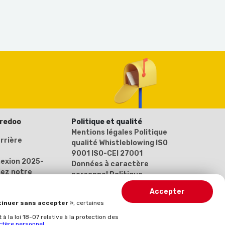
oredoo
Politique et qualité
Mentions légales
Politique
rrière
qualité
Whistleblowing
ISO
9001
ISO-CEI 27001
nexion 2025-
Données à caractère
ez notre
personnel
Politique
 (Inscrivez-
générale de protection des
Accepter
données
inuer sans accepter
», certaines
 la loi 18-07 relative à la protection des
ctère personnel
.