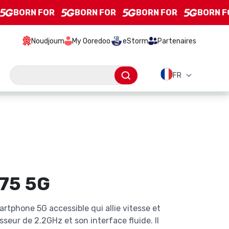
BORN FOR
BORN FOR
BORN FOR
BORN FO
Noudjoum
My Ooredoo
eStorm
Partenaires
Barre de recherche
A75 5G
rtphone 5G accessible qui allie vitesse et
sseur de 2.2GHz et son interface fluide. Il