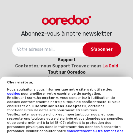
Abonnez-vous à notre newsletter
S'abonner
Support
Contactez-nous
Support
Trouvez-nous
La Gold
Tout sur Ooredoo
À propos
Carrière
Catalogue d’interconnexion
Cher visiteur,
2025-2026
Devenez notre fournisseur (Inscrivez-
Nous souhaitons vous informer que notre site web utilise des
vous ici)
cookies
pour améliorer votre expérience de navigation.
Politique et qualité
En cliquant sur
« Accepter »
, vous consentez à l'utilisation de
cookies conformément à notre politique de confidentialité. Si vous
Mentions légales
Politique qualité
Whistleblowing
choisissez de «
Continuer sans accepter
», certaines
ISO 9001
ISO-CEI 27001
Données à caractère
fonctionnalités de notre site pourraient être limitées.
Veuillez noter que votre choix est important pour nous, et nous
personnel
Politique générale de protection des
respecterons toujours votre vie privée et vos données personnelles
données
et ce conformément à la loi 18-07 relative à la protection des
personnes physiques dans le traitement des données à caractère
personnel. Veuillez consulter notre
consentement au traitement des