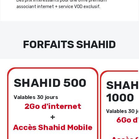
Des prix intéressants pour une offre premium
associant internet + service VOD exclusif.
FORFAITS SHAHID
SHAHID 500
SHAH
1000
Valables 30 jours
2Go d'internet
Valables 30 j
+
6Go d
Accès Shahid Mobile