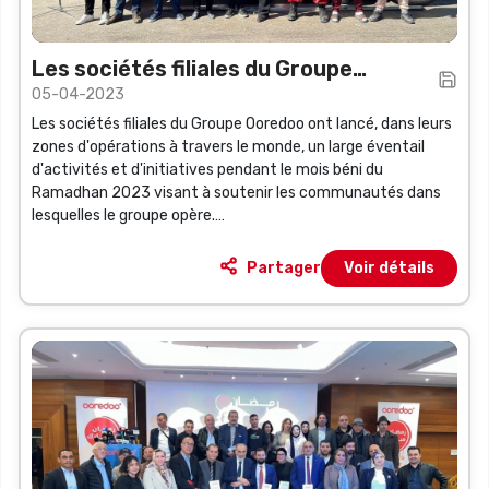
Les sociétés filiales du Groupe
05-04-2023
Ooredoo Upgradent les communautés
Les sociétés filiales du Groupe Ooredoo ont lancé, dans leurs
où elles opèrent grâce aux initiatives
zones d'opérations à travers le monde, un large éventail
lancées durant le mois de Ramadhan
d'activités et d'initiatives pendant le mois béni du
Ramadhan 2023 visant à soutenir les communautés dans
lesquelles le groupe opère.
Partager
Voir détails