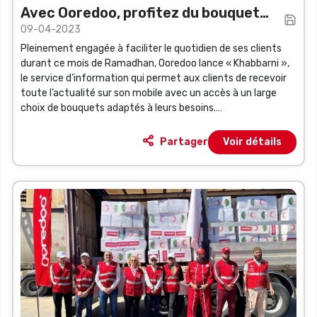
Avec Ooredoo, profitez du bouquet
09-04-2023
horaire de prières de son service «
Pleinement engagée à faciliter le quotidien de ses clients
KHABBARNI »
durant ce mois de Ramadhan, Ooredoo lance « Khabbarni »,
le service d’information qui permet aux clients de recevoir
toute l’actualité sur son mobile avec un accès à un large
choix de bouquets adaptés à leurs besoins.
Partager
Voir détails