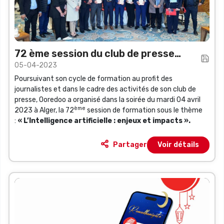
72 ème session du club de presse
05-04-2023
Ooredoo
Poursuivant son cycle de formation au profit des
journalistes et dans le cadre des activités de son club de
presse, Ooredoo a organisé dans la soirée du mardi 04 avril
ème
2023 à Alger, la 72
session de formation sous le thème
:
« L’Intelligence
artificielle :
enjeux et impacts ».
Partager
Voir détails