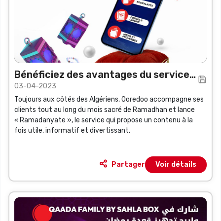
Bénéficiez des avantages du service
03-04-2023
« Ramadhanyate » de Ooredoo pour 1
Toujours aux côtés des Algériens, Ooredoo accompagne ses
DA seulement
clients tout au long du mois sacré de Ramadhan et lance
« Ramadanyate », le service qui propose un contenu à la
fois utile, informatif et divertissant.
Partager
Voir détails