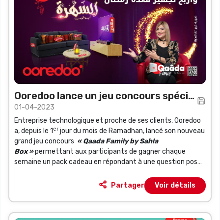
Ooredoo lance un jeu concours spécial
01-04-2023
Ramadhan
Entreprise technologique et proche de ses clients, Ooredoo
er
a, depuis le 1
jour du mois de Ramadhan, lancé son nouveau
grand jeu concours
« Qaada Family by Sahla
Box »
permettant aux participants de gagner chaque
semaine un pack cadeau en répondant à une question posée
lors de la rubrique de l’émission Sahra maa Anissa Chaib
diffusée sur la chaine el Bilad TV.
Partager
Voir détails