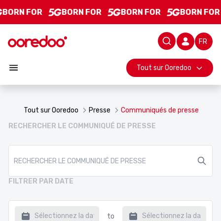
Communiqués de presse - L&#39;actualité de Ooredoo
Saut au contenu principal
BORN FOR
BORN FOR
BORN FOR
BORN FOR
Barre d
Tout sur Ooredoo
Tout sur Ooredoo
Presse
Communiqués de presse
RECHERCHER LE COMMUNIQUÉ DE PRESSE
FILTRER PAR DATE
to