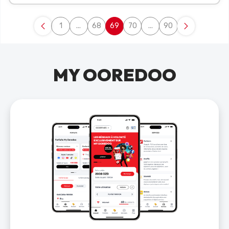
1
...
68
69
70
...
90
Page
Pages intermédiaires Utilisez TAB pour navigu
Page
Page
Page
Pages intermédiaires Uti
Page
MY OOREDOO