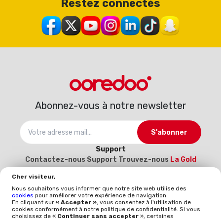
Restez connectés
Abonnez-vous à notre newsletter
S'abonner
Support
Contactez-nous
Support
Trouvez-nous
La Gold
Tout sur Ooredoo
Cher visiteur,
À propos
Carrière
Catalogue d’interconnexion
Nous souhaitons vous informer que notre site web utilise des
2025-2026
Devenez notre fournisseur (Inscrivez-
cookies
pour améliorer votre expérience de navigation.
vous ici)
En cliquant sur
« Accepter »
, vous consentez à l'utilisation de
cookies conformément à notre politique de confidentialité. Si vous
Politique et qualité
choisissez de «
Continuer sans accepter
», certaines