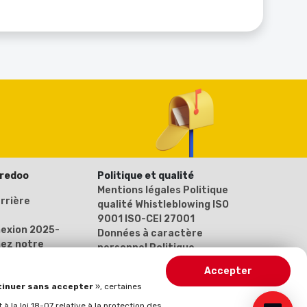
oredoo
Politique et qualité
Mentions légales
Politique
rrière
qualité
Whistleblowing
ISO
9001
ISO-CEI 27001
nexion 2025-
Données à caractère
ez notre
personnel
Politique
 (Inscrivez-
générale de protection des
Accepter
données
inuer sans accepter
», certaines
 la loi 18-07 relative à la protection des