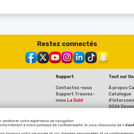
Restez connectés
Support
Tout sur O
Contactez-nous
À propos
Ca
Support
Trouvez-
Catalogue
nous
La Gold
d’intercon
2026
Deven
fournisseur
vous ici)
r améliorer votre expérience de navigation.
conformément à notre politique de confidentialité. Si vous choisissez de «
Cont
ons toujours votre vie privée et vos données personnelles et ce conformément à