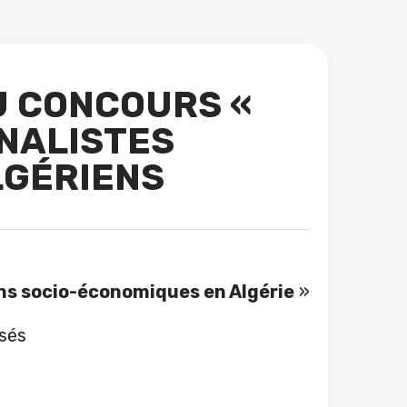
U CONCOURS «
RNALISTES
LGÉRIENS
ions socio-économiques en Algérie
»
sés