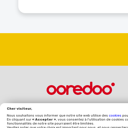
Cher visiteur,
Abonnez-vous à notre newsletter
Nous souhaitons vous informer que notre site web utilise des
cookies
pou
En cliquant sur
« Accepter »
, vous consentez à l'utilisation de cookies 
fonctionnalités de notre site pourraient être limitées.
Veuillez noter que votre choix est important pour nous, et nous respecter