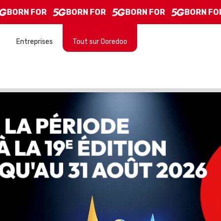
s
BORN FOR
BORN FOR
BORN FOR
BORN FOR
Entreprises
Tout sur Ooredoo