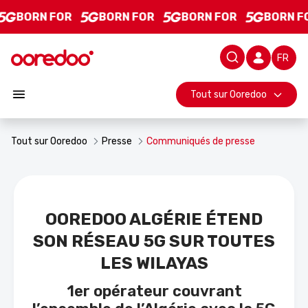
Ooredoo Algérie étend son réseau 5G sur toutes les wilayas
Saut au contenu principal
BORN FOR
BORN FOR
BORN FOR
BORN F
Barre d
Tout sur Ooredoo
Tout sur Ooredoo
Presse
Communiqués de presse
OOREDOO ALGÉRIE ÉTEND
SON RÉSEAU 5G SUR TOUTES
LES WILAYAS
1er opérateur couvrant