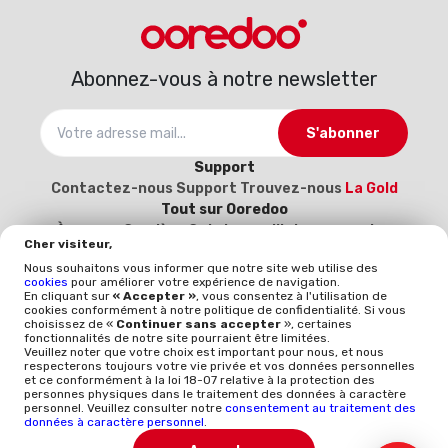
Abonnez-vous à notre newsletter
S'abonner
Support
Contactez-nous
Support
Trouvez-nous
La Gold
Tout sur Ooredoo
À propos
Carrière
Catalogue d’interconnexion
Cher visiteur,
2025-2026
Devenez notre fournisseur (Inscrivez-
Nous souhaitons vous informer que notre site web utilise des
vous ici)
cookies
pour améliorer votre expérience de navigation.
Politique et qualité
En cliquant sur
« Accepter »
, vous consentez à l'utilisation de
cookies conformément à notre politique de confidentialité. Si vous
Mentions légales
Politique qualité
Whistleblowing
choisissez de «
Continuer sans accepter
», certaines
ISO 9001
ISO-CEI 27001
Données à caractère
fonctionnalités de notre site pourraient être limitées.
Veuillez noter que votre choix est important pour nous, et nous
personnel
Politique générale de protection des
respecterons toujours votre vie privée et vos données personnelles
données
et ce conformément à la loi 18-07 relative à la protection des
personnes physiques dans le traitement des données à caractère
personnel. Veuillez consulter notre
consentement au traitement des
TÉLÉCHARGER L'APP
données à caractère personnel
.