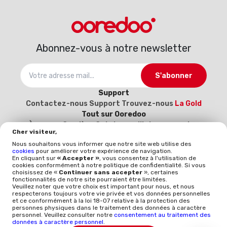
Abonnez-vous à notre newsletter
S'abonner
Support
Contactez-nous
Support
Trouvez-nous
La Gold
Tout sur Ooredoo
À propos
Carrière
Catalogue d’interconnexion
Cher visiteur,
2025-2026
Devenez notre fournisseur (Inscrivez-
Nous souhaitons vous informer que notre site web utilise des
vous ici)
cookies
pour améliorer votre expérience de navigation.
Politique et qualité
En cliquant sur
« Accepter »
, vous consentez à l'utilisation de
cookies conformément à notre politique de confidentialité. Si vous
Mentions légales
Politique qualité
Whistleblowing
choisissez de «
Continuer sans accepter
», certaines
ISO 9001
ISO-CEI 27001
Données à caractère
fonctionnalités de notre site pourraient être limitées.
Veuillez noter que votre choix est important pour nous, et nous
personnel
Politique générale de protection des
respecterons toujours votre vie privée et vos données personnelles
données
et ce conformément à la loi 18-07 relative à la protection des
personnes physiques dans le traitement des données à caractère
personnel. Veuillez consulter notre
consentement au traitement des
TÉLÉCHARGER L'APP
données à caractère personnel
.