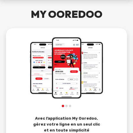
MY OOREDOO
Avec l’application My Ooredoo,
gérez votre ligne en un seul clic
et en toute simplicité