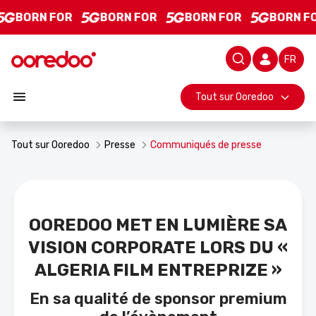
Ooredoo met en lumière sa vision Corporate lors du « Algeria Film Entr
Saut au contenu principal
BORN FOR
BORN FOR
BORN FOR
BORN F
Barre d
Tout sur Ooredoo
Tout sur Ooredoo
Presse
Communiqués de presse
OOREDOO MET EN LUMIÈRE SA
VISION CORPORATE LORS DU «
ALGERIA FILM ENTREPRIZE »
En sa qualité de sponsor premium