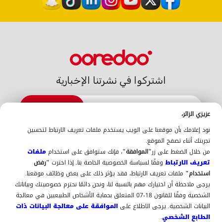
اشتركوا في نشرتنا الإخبارية
الاشتراك
عزيزي الزائر،
الدعم
نود إعلامك بأن موقعنا على الويب يستخدم ملفات تعريف الارتباط لتحسين
اتّصلوا بنا
الدعم
أين تجدوننا
La Gold
تجربتك أثناء تصفح الموقع.
عن Ooredoo
من خلال الضغط على زر
"الموافقة"
، فإنك ستوافق على استخدام
ملفات
حول Ooredoo
التوظيف
فهرس التوصيل البيني 2025-
تعريف الارتباط
وفقًا لسياسة الخصوصية الخاصة بنا. إذا اخترت
"رفض
2026
انضم إلينا كمُورد (سجل نفسك هنا)
استخدام"
ملفات تعريف الارتباط، فقد يؤثر ذلك على بعض وظائف موقعنا.
السياسة والجودة
يرجى ملاحظة أن اختيارك مهم بالنسبة لنا، ونحن دائمًا نحترم خصوصيتك وبياناتك
الإشعارات القانونية
سياسة الجودة
الإبلاغ عن المخالفات
ISO
الشخصية وفقًا للقانون 18-07 المتعلق بحماية الأشخاص الطبيعيين في معالجة
ISO-CEI 27001
9001
المعطيات ذات الطابع الشخصي
البيانات الشخصية. يرجى الاطلاع على
الموافقة على معالجة البيانات ذات
السياسة العامة لحماية البيانات
الطابع الشخصي.