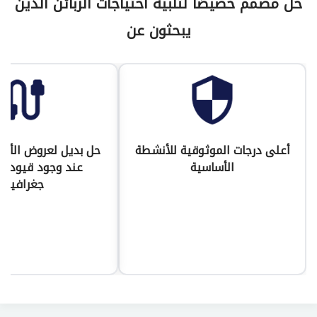
حل مصمم خصيصًا لتلبية احتياجات الزبائن الذين
يبحثون عن
أعلى درجات الموثوقية للأنشطة
حل بديل لعروض الأليا
الأساسية
عند وجود قيود تق
جغرافية