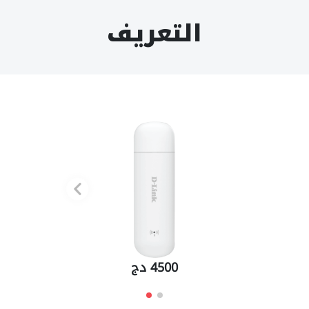
التعريف
4500 دج