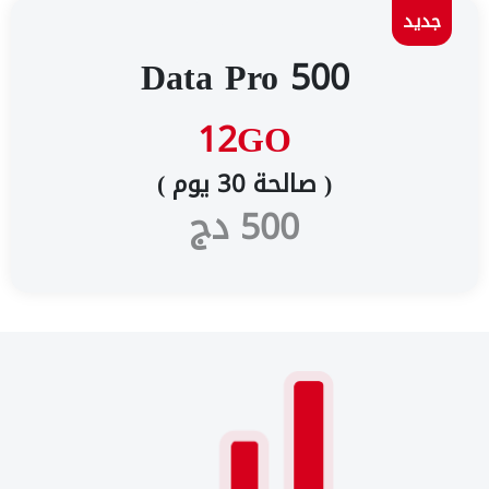
جديد
Data Pro 500
12GO
( صالحة 30 يوم )
500 دج