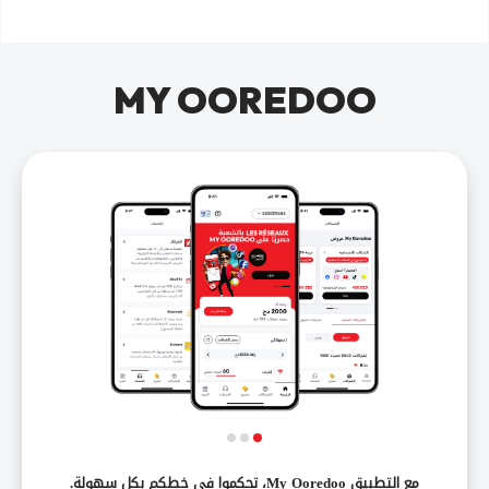
MY OOREDOO
مع التطبيق My Ooredoo، تحكموا في خطكم بكل سهولة.