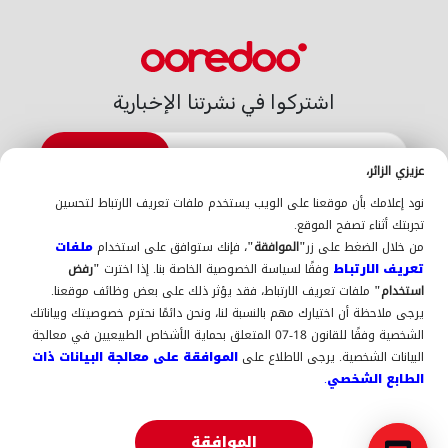
اشتركوا في نشرتنا الإخبارية
الاشتراك
عزيزي الزائر،
الدعم
نود إعلامك بأن موقعنا على الويب يستخدم ملفات تعريف الارتباط لتحسين
اتّصلوا بنا
الدعم
أين تجدوننا
La Gold
تجربتك أثناء تصفح الموقع.
عن Ooredoo
من خلال الضغط على زر
"الموافقة"
، فإنك ستوافق على استخدام
ملفات
حول Ooredoo
التوظيف
فهرس التوصيل البيني 2025-
تعريف الارتباط
وفقًا لسياسة الخصوصية الخاصة بنا. إذا اخترت
"رفض
2026
انضم إلينا كمُورد (سجل نفسك هنا)
استخدام"
ملفات تعريف الارتباط، فقد يؤثر ذلك على بعض وظائف موقعنا.
السياسة والجودة
يرجى ملاحظة أن اختيارك مهم بالنسبة لنا، ونحن دائمًا نحترم خصوصيتك وبياناتك
الإشعارات القانونية
سياسة الجودة
الإبلاغ عن المخالفات
ISO
الشخصية وفقًا للقانون 18-07 المتعلق بحماية الأشخاص الطبيعيين في معالجة
ISO-CEI 27001
9001
المعطيات ذات الطابع الشخصي
البيانات الشخصية. يرجى الاطلاع على
الموافقة على معالجة البيانات ذات
السياسة العامة لحماية البيانات
الطابع الشخصي.
حمّلوا التطبيق
الموافقة