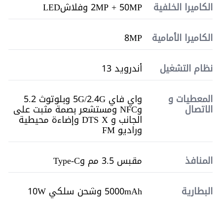
الكاميرا الخلفية
2MP + 50MP وفلاشLED
الكاميرا الأمامية
8MP
نظام التشغيل
أندرويد 13
المعطيات و
واي فاي 5G/2.4G وبلوتوث 5.2
الاتصال
وNFC ومستشعر بصمة مثبت على
الجانب و DTS X وإضاءة محيطية
وراديو FM
المنافذ
مقبس 3.5 مم وType-C
البطارية
5000mAh وشحن سلكي 10W