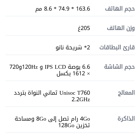
حجم الهاتف
163.6 * 74.9 * 8.6 مم
وزن الهاتف
205غ
قارئ البطاقات
2* شريحة نانو
حجم الشاشة
6.6 بوصة IPS LCD و 120Hzو720
× 1612 بكسل
المعالج
Unisoc T760 ثماني النواة بتردد
2.2GHz
الذاكرة
4Go رام تصل إلى 8Go ومساحة
تخزين 128Go