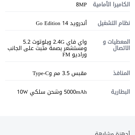
الكاميرا الأمامية
8MP
نظام التشغيل
أندرويد Go Edition 14
المعطيات و
واي فاي 2.4G وبلوتوث 5.2
الاتصال
ومستشعر بصمة مثبت على الجانب
وراديو FM
المنافذ
مقبس 3.5 مم وType-C
البطارية
5000mAh وشحن سلكي 10W
أجهزة مشابهة