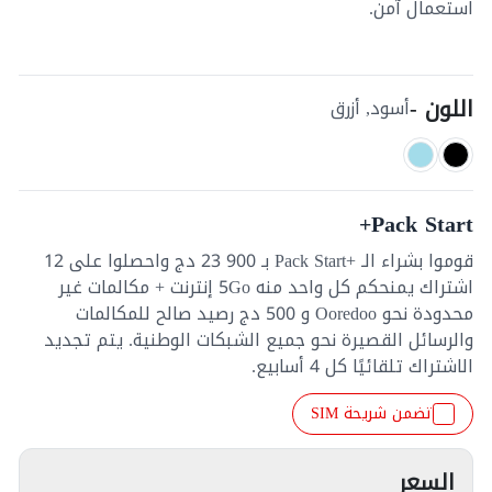
استعمال آمن.
اللون -
أسود, أزرق
Pack Start+
قوموا بشراء الـ +Pack Start بـ 900 23 دج واحصلوا على 12
اشتراك يمنحكم كل واحد منه 5Go إنترنت + مكالمات غير
محدودة نحو Ooredoo و 500 دج رصيد صالح للمكالمات
والرسائل القصيرة نحو جميع الشبكات الوطنية. يتم تجديد
الاشتراك تلقائيًا كل 4 أسابيع.
تضمن شريحة SIM
السعر