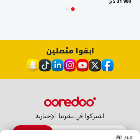
31 900 دج
ابقوا متّصلين
اشتركوا في نشرتنا الإخبارية
الاشتراك
عزيزي الزائر،