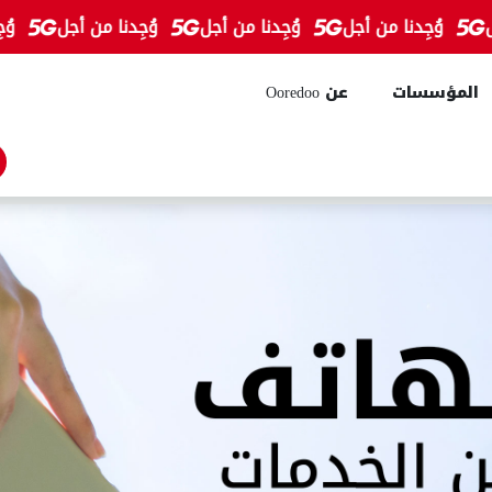
وُجِدنا من أجل
وُجِدنا من أجل
وُجِدنا من أجل
وُجِدنا
المؤسسات
عن Ooredoo
شريط البحث