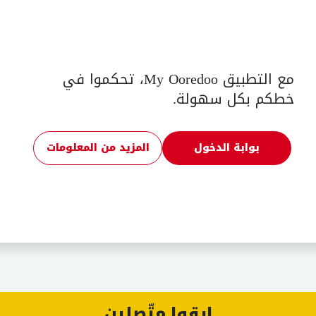
مع التطبيق My Ooredoo، تحكموا في
خطكم بكل سهولة.
بوابة الدخول
المزيد من المعلومات
ابقوا متّصلين