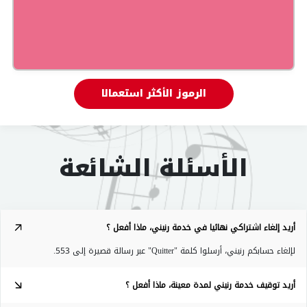
الرموز الأكثر استعمالا
الأسئلة الشائعة​
المكالمات
أريد إلغاء اشتراكي نهائيا في خدمة رنيني، ماذا أفعل ؟
اتصلوا بالرقم 553 واتبعوا التعليمات للتسجيل في
الخدمة (10 دج مع احتساب كل الرسوم للدقيقة).
لإلغاء حسابكم رنيني، أرسلوا كلمة "Quitter" عبر رسالة قصيرة إلى 553.
أريد توقيف خدمة رنيني لمدة معينة، ماذا أفعل ؟