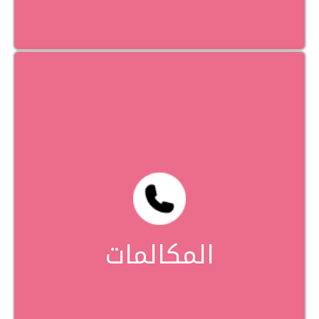
163#*
شكّلوا #163* واختاروا رنّتكم المفضلة.
المكالمات