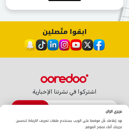
ابقوا متّصلين
اشتركوا في نشرتنا الإخبارية
الاشتراك
عزيزي الزائر،
الدعم
نود إعلامك بأن موقعنا على الويب يستخدم ملفات تعريف الارتباط لتحسين
اتّصلوا بنا
الدعم
أين تجدوننا
La Gold
تجربتك أثناء تصفح الموقع.