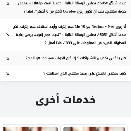
عندما أشكّل #505*، تصلني الرسالة التالية : "عذرا. لست مؤهلا لاستعمال
خدمة سبّقلي، يجب أن تكون زبون Ooredoo لأكثر من 6 أشهر"، لماذا ؟
أنا زبون Nedjma + New مع 10 Mo حجم إنترنت وأريد استلاف حجم إنترنت، لكن
عندما أشكّل #505*، تصلني الرسالة التالية : "لديك حجم إنترنت، يرجى إعادة
المحاولة. المزيد من المعلومات على 333"، ماذا أفعل ؟
هل يمكنني تكديس الاشتراكات ؟ إذا كان الجواب نعم، فما هو الحدّ ؟
كيف يمكنني الاطلاع على رصيد سبّقلي الذي استلفته ؟
خدمات أخرى