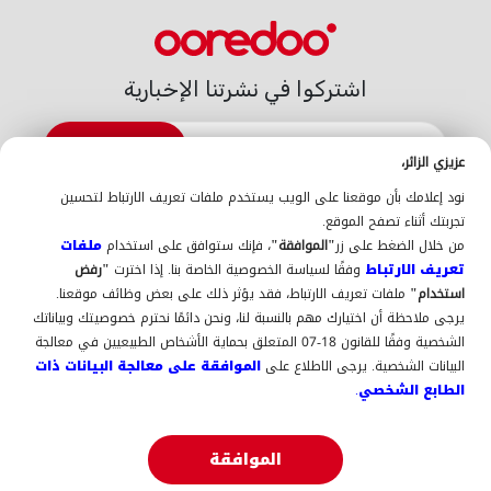
اشتركوا في نشرتنا الإخبارية
الاشتراك
عزيزي الزائر،
الدعم
نود إعلامك بأن موقعنا على الويب يستخدم ملفات تعريف الارتباط لتحسين
اتّصلوا بنا
الدعم
أين تجدوننا
La Gold
تجربتك أثناء تصفح الموقع.
عن Ooredoo
من خلال الضغط على زر
"الموافقة"
، فإنك ستوافق على استخدام
ملفات
حول Ooredoo
التوظيف
فهرس التوصيل البيني 2025-
تعريف الارتباط
وفقًا لسياسة الخصوصية الخاصة بنا. إذا اخترت
"رفض
2026
انضم إلينا كمُورد (سجل نفسك هنا)
استخدام"
ملفات تعريف الارتباط، فقد يؤثر ذلك على بعض وظائف موقعنا.
السياسة والجودة
يرجى ملاحظة أن اختيارك مهم بالنسبة لنا، ونحن دائمًا نحترم خصوصيتك وبياناتك
الإشعارات القانونية
سياسة الجودة
الإبلاغ عن المخالفات
ISO
الشخصية وفقًا للقانون 18-07 المتعلق بحماية الأشخاص الطبيعيين في معالجة
ISO-CEI 27001
9001
المعطيات ذات الطابع الشخصي
البيانات الشخصية. يرجى الاطلاع على
الموافقة على معالجة البيانات ذات
السياسة العامة لحماية البيانات
الطابع الشخصي.
حمّلوا التطبيق
الموافقة