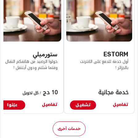
ESTORM
ستورميلي
أول خدمة للدفع على الانترنت
حولوا الرصيد من هاتفكم النقال
بالجزائر !
وقتما شئتم ودون أيتنقل !
خدمة مجانية
10 دج
/ كل تحويل
تفاصيل
تفاصيل
تشغيـل
عبّئوا
خدمات أخرى