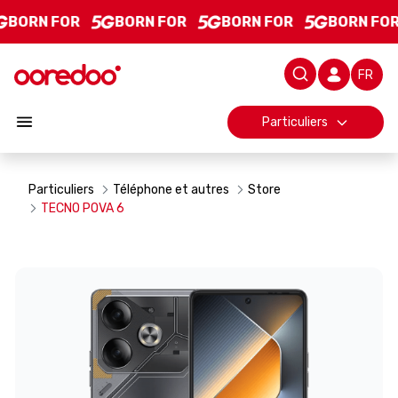
TECNO POVA 6 - Product Details
Saut au contenu principal
BORN FOR
BORN FOR
BORN FOR
BORN FOR
Barre d
Particuliers
Particuliers
Téléphone et autres
Store
TECNO POVA 6