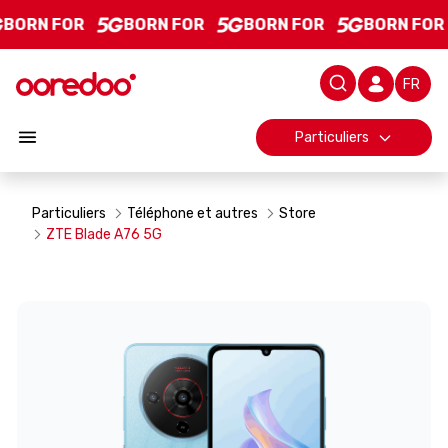
ZTE Blade A76 5G - Product Details
Saut au contenu principal
BORN FOR
BORN FOR
BORN FOR
BORN FOR
Barre d
Particuliers
Particuliers
Téléphone et autres
Store
ZTE Blade A76 5G