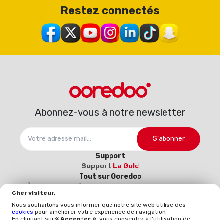
Restez connectés
Abonnez-vous à notre newsletter
S'abonner
Support
Support
La Gold
Tout sur Ooredoo
À propos
Carrière
Catalogue d’interconnexion
Cher visiteur,
2025-2026
Devenez notre fournisseur (Inscrivez-
Nous souhaitons vous informer que notre site web utilise des
vous ici)
cookies
pour améliorer votre expérience de navigation.
Politique et qualité
En cliquant sur
« Accepter »
, vous consentez à l'utilisation de