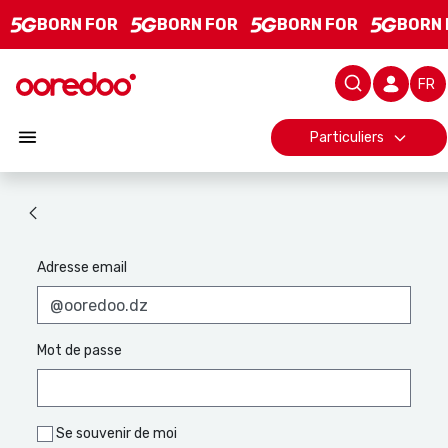
Ooredoo Algérie - Offres Mobile, Internet et Services
Saut au contenu principal
BORN FOR
BORN FOR
BORN FOR
BORN 
Barre 
Particuliers
Authentification
Adresse email
Mot de passe
Se souvenir de moi