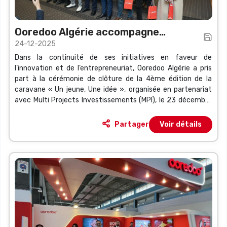
Ooredoo Algérie accompagne
24-12-2025
l’émergence de quatre projets
Dans la continuité de ses initiatives en faveur de
innovants
l’innovation et de l’entrepreneuriat, Ooredoo Algérie a pris
part à la cérémonie de clôture de la 4ème édition de la
caravane « Un jeune, Une idée », organisée en partenariat
avec Multi Projects Investissements (MPI), le 23 décembre
2025 à Alger.
Partager
Voir détails