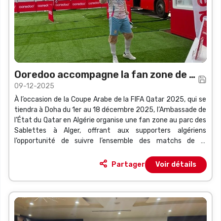
Ooredoo accompagne la fan zone de la
09-12-2025
Coupe Arabe FIFA 2025
À l’occasion de la Coupe Arabe de la FIFA Qatar 2025, qui se
tiendra à Doha du 1er au 18 décembre 2025, l’Ambassade de
l’État du Qatar en Algérie organise une fan zone au parc des
Sablettes à Alger, offrant aux supporters algériens
l’opportunité de suivre l’ensemble des matchs de la
compétition, y compris ceux de l’équipe nationale d’Algérie,
dans une ambiance familiale, animée et sécurisée.
Partager
Voir détails