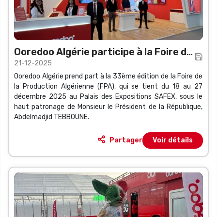
Ooredoo Algérie participe à la Foire de
21-12-2025
la Production Algérienne
Ooredoo Algérie prend part à la 33ème édition de la Foire de
la Production Algérienne (FPA), qui se tient du 18 au 27
décembre 2025 au Palais des Expositions SAFEX, sous le
haut patronage de Monsieur le Président de la République,
Abdelmadjid TEBBOUNE.
Partager
Voir détails