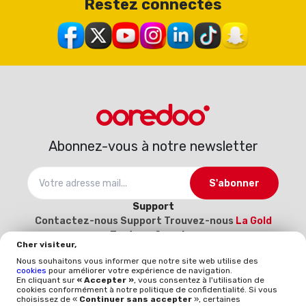
Restez connectés
Abonnez-vous à notre newsletter
S'abonner
Support
Contactez-nous
Support
Trouvez-nous
La Gold
Tout sur Ooredoo
Cher visiteur,
À propos
Carrière
Catalogue d’interconnexion
Nous souhaitons vous informer que notre site web utilise des
2025-2026
Devenez notre fournisseur (Inscrivez-
cookies
pour améliorer votre expérience de navigation.
vous ici)
En cliquant sur
« Accepter »
, vous consentez à l'utilisation de
cookies conformément à notre politique de confidentialité. Si vous
Politique et qualité
choisissez de «
Continuer sans accepter
», certaines