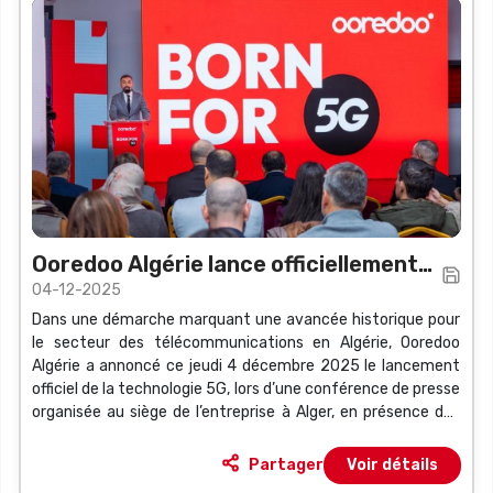
Ooredoo Algérie lance officiellement
04-12-2025
la technologie 5G
Dans une démarche marquant une avancée historique pour
le secteur des télécommunications en Algérie, Ooredoo
Algérie a annoncé ce jeudi 4 décembre 2025 le lancement
officiel de la technologie 5G, lors d’une conférence de presse
organisée au siège de l’entreprise à Alger, en présence des
cadres de la société et de représentants des médias
nationaux.
Partager
Voir détails