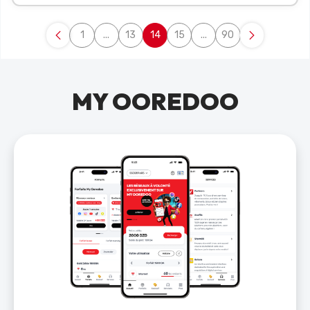
1
...
13
14
15
...
90
Page
Pages intermédiaires Utilisez TAB pour navigu
Page
Page
Page
Pages intermédiaires Uti
Page
MY OOREDOO