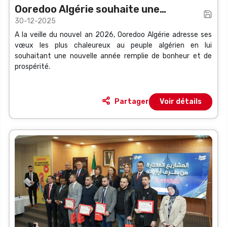
Ooredoo Algérie souhaite une
30-12-2025
heureuse année 2026 à tout le peuple
A la veille du nouvel an 2026, Ooredoo Algérie adresse ses
algérien
vœux les plus chaleureux au peuple algérien en lui
souhaitant une nouvelle année remplie de bonheur et de
prospérité.
Partager
Voir détails