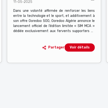
11-05-2025
MCA
Dans une volonté affirmée de renforcer les liens
entre la technologie et le sport, et additivement à
son offre Ooredoo 500, Ooredoo Algérie annonce le
lancement officiel de l’édition limitée « SIM MCA »
dédiée exclusivement aux fervents supporters du
Mouloudia Club d’Alger. Cette initiative s’inscrit dans
le cadre du partenariat stratégique récemment
renouvelé entre Ooredoo et le MCA, et incarne une
Partager
Voir détails
nouvelle manière de vivre le football algérien à l’ère
du numérique.
sez TAB pour naviguer.