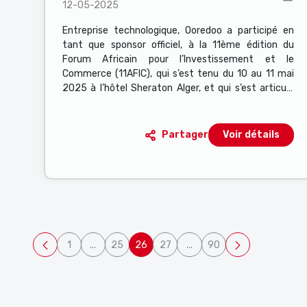
12-05-2025
Africain pour l’Investissement
et le Commerce (11AFIC)
Entreprise technologique, Ooredoo a participé en
tant que sponsor officiel, à la 11ème édition du
Forum Africain pour l’Investissement et le
Commerce (11AFIC), qui s’est tenu du 10 au 11 mai
2025 à l’hôtel Sheraton Alger, et qui s’est articulé
autour de la thématique visionnaire : « Intégration
et prospérité africaine ».
Partager
Voir détails
1
...
25
26
27
...
90
Page
Pages intermédiaires Utilisez TAB pour naviguer.
Page
Page
Page
Pages intermédiaires Utili
Page