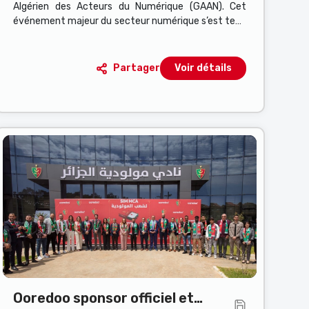
Algérien des Acteurs du Numérique (GAAN). Cet
événement majeur du secteur numérique s’est tenu
le 18 mai 2025 à Alger, sous le thème : "L’application
de la 5G en tant que levier clé de la transformation
numérique".
Partager
Voir détails
Ooredoo sponsor officiel et