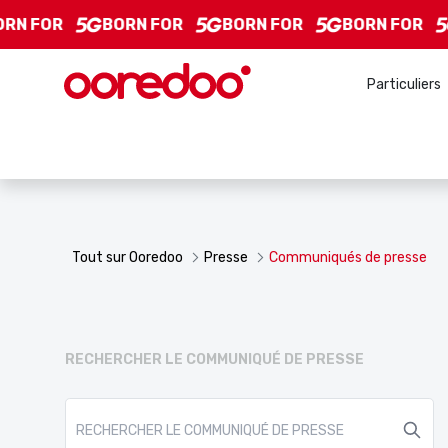
Communiqués de presse - L&#39;actualité de Ooredoo
Saut au contenu principal
N FOR
BORN FOR
BORN FOR
BORN FOR
Particuliers
Tout sur Ooredoo
Presse
Communiqués de presse
RECHERCHER LE COMMUNIQUÉ DE PRESSE