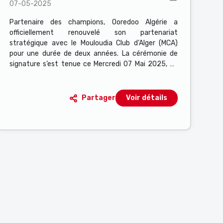
07-05-2025
partenaire technologique du
MCA
Partenaire des champions, Ooredoo Algérie a
officiellement renouvelé son partenariat
stratégique avec le Mouloudia Club d’Alger (MCA)
pour une durée de deux années. La cérémonie de
signature s’est tenue ce Mercredi 07 Mai 2025, au
siège et centre de formation du club, «
Abderrahmane Aouf - Baba Hamoud » à Zeralda, en
présence de plusieurs figures emblématiques du
Partager
Voir détails
club et de cadres dirigeants des deux parties.