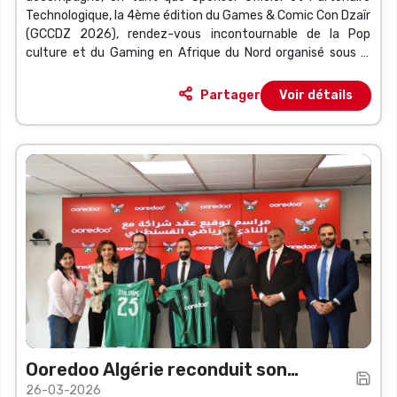
Technologique, la 4ème édition du Games & Comic Con Dzaïr
(GCCDZ 2026), rendez-vous incontournable de la Pop
culture et du Gaming en Afrique du Nord organisé sous le
parrainage du ministère de la Culture et des Arts, du 2 au 4
avril 2026, au Palais de la Culture Moufdi Zakaria.
Partager
Voir détails
Ooredoo Algérie reconduit son
26-03-2026
accompagnement du Club Sportif