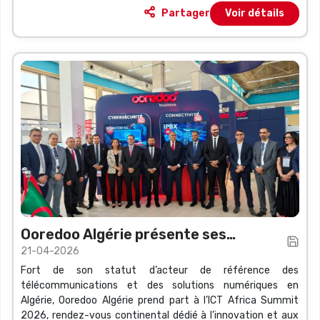
Partager
Voir détails
Ooredoo Algérie présente ses
21-04-2026
solutions innovantes au ICT AFRICA
Fort de son statut d’acteur de référence des
SUMMIT 2026
télécommunications et des solutions numériques en
Algérie, Ooredoo Algérie prend part à l’ICT Africa Summit
2026, rendez-vous continental dédié à l’innovation et aux