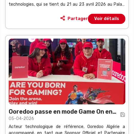
technologies, qui se tient du 21 au 23 avril 2026 au Palais
des Expositions SAFEX à Alger.
Partager
Voir détails
Ooredoo passe en mode Game On en
05-04-2026
tant que Sponsor Officiel
Acteur technologique de référence, Ooredoo Algérie a
accompagné, en tant que Sponsor Officiel et Partenaire