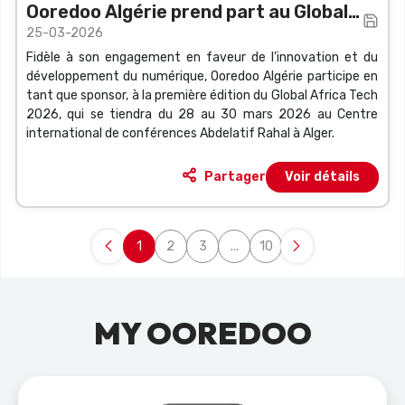
Ooredoo Algérie prend part au Global
25-03-2026
Africa Tech 2026
Fidèle à son engagement en faveur de l’innovation et du
développement du numérique, Ooredoo Algérie participe en
tant que sponsor, à la première édition du Global Africa Tech
2026, qui se tiendra du 28 au 30 mars 2026 au Centre
international de conférences Abdelatif Rahal à Alger.
Partager
Voir détails
1
2
3
...
10
Page
Page
Page
Pages intermédiaires Utilisez
Page
MY OOREDOO