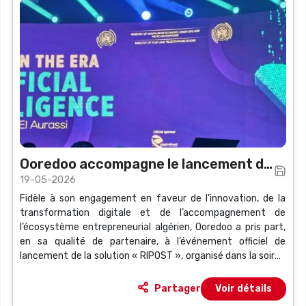
Ooredoo accompagne le lancement de
19-05-2026
la solution algérienne innovante de
Fidèle à son engagement en faveur de l’innovation, de la
veille et d’intelligence artificielle «
transformation digitale et de l’accompagnement de
RIPOST »
l’écosystème entrepreneurial algérien, Ooredoo a pris part,
en sa qualité de partenaire, à l’événement officiel de
lancement de la solution « RIPOST », organisé dans la soirée
du lundi 18 mai 2026 à Alger.
Partager
Voir détails