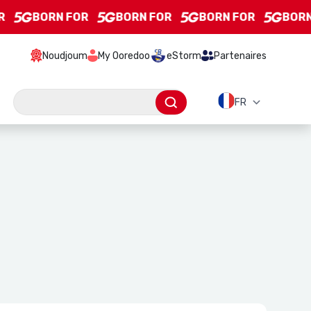
BORN FOR
BORN FOR
BORN FOR
BORN F
Noudjoum
My Ooredoo
eStorm
Partenaires
Barre de recherche