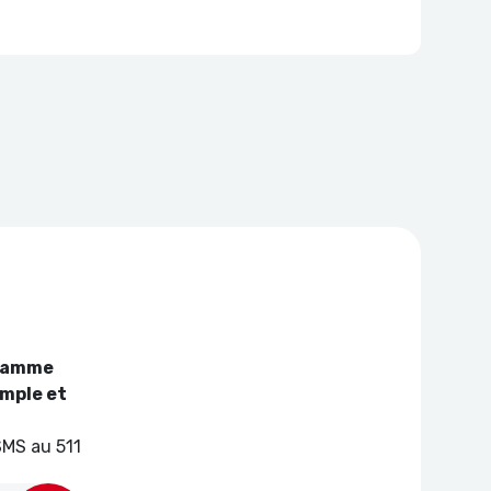
gramme
mple et
 SMS au 511