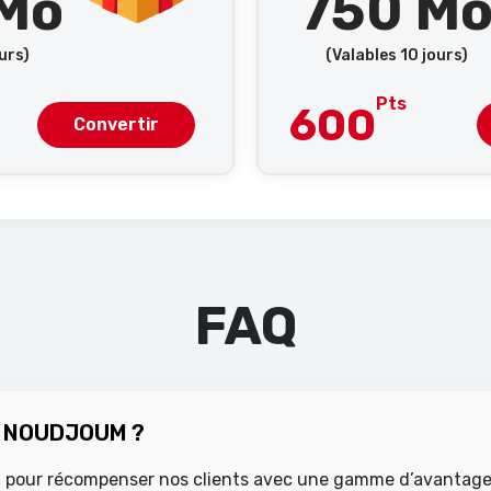
Mo
750 M
ours)
(Valables 10 jours)
Pts
600
Convertir
FAQ
de NOUDJOUM ?
çu pour récompenser nos clients avec une gamme d’avantage