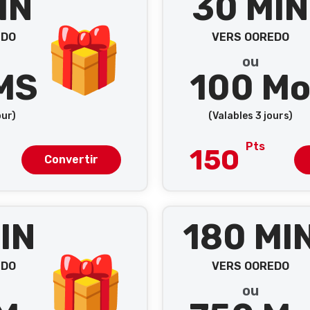
IN
30 MIN
EDO
VERS OOREDO
ou
MS
100 M
our)
(Valables 3 jours)
Pts
150
Convertir
IN
180 MI
EDO
VERS OOREDO
ou