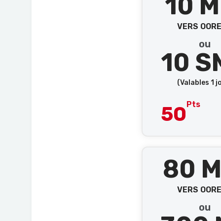
10 M
VERS OOR
ou
10 S
(Valables 1 j
Pts
50
80 M
VERS OOR
ou