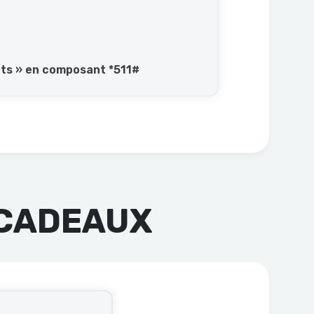
nts » en composant *511#
 CADEAUX