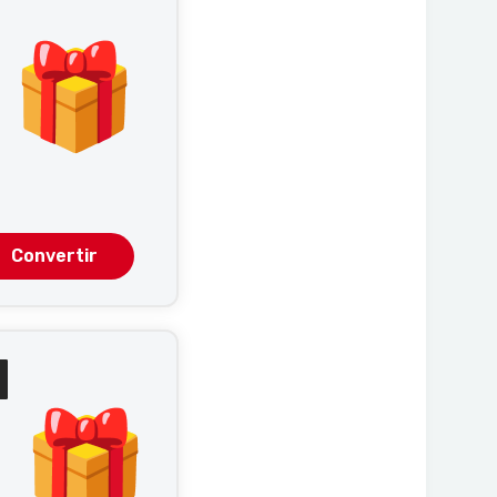
o
Convertir
N