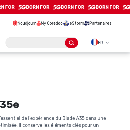
BORN FOR
BORN FOR
BORN FOR
BORN FOR
Noudjoum
My Ooredoo
eStorm
Partenaires
Barre de recherche
A35e
’essentiel de l’expérience du Blade A35 dans une
ptimisée. Il conserve les éléments clés pour un