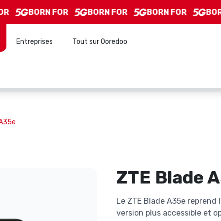
N FOR
BORN FOR
BORN FOR
BORN FOR
Entreprises
Tout sur Ooredoo
 A35e
ZTE Blade 
Le ZTE Blade A35e reprend l
version plus accessible et o