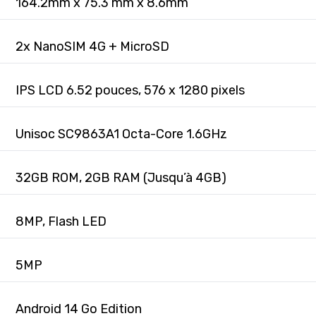
164.2mm x 75.3 mm x 8.6mm
2x NanoSIM 4G + MicroSD
IPS LCD 6.52 pouces, 576 x 1280 pixels
Unisoc SC9863A1 Octa-Core 1.6GHz
32GB ROM, 2GB RAM (Jusqu’à 4GB)
8MP, Flash LED
5MP
Android 14 Go Edition