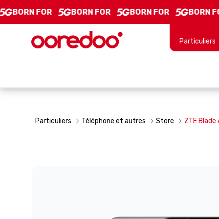
ZTE Blade A35e - Product Details
Saut au contenu principal
OR
BORN FOR
BORN FOR
BORN FOR
BOR
Particuliers
Particuliers
Téléphone et autres
Store
ZTE Blade