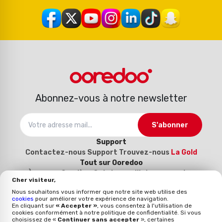
Abonnez-vous à notre newsletter
S'abonner
Support
Contactez-nous
Support
Trouvez-nous
La Gold
Tout sur Ooredoo
À propos
Carrière
Catalogue d’interconnexion
Cher visiteur,
2025-2026
Devenez notre fournisseur (Inscrivez-
Nous souhaitons vous informer que notre site web utilise des
vous ici)
cookies
pour améliorer votre expérience de navigation.
Politique et qualité
En cliquant sur
« Accepter »
, vous consentez à l'utilisation de
cookies conformément à notre politique de confidentialité. Si vous
Mentions légales
Politique qualité
Whistleblowing
choisissez de «
Continuer sans accepter
», certaines