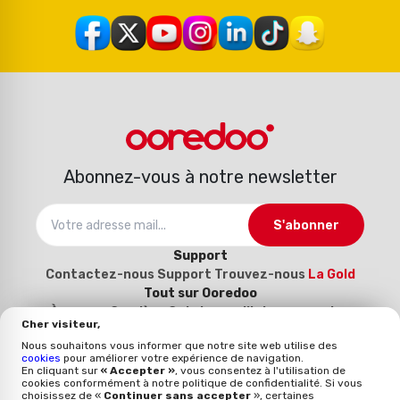
Abonnez-vous à notre newsletter
S'abonner
Support
Contactez-nous
Support
Trouvez-nous
La Gold
Tout sur Ooredoo
À propos
Carrière
Catalogue d’interconnexion
Cher visiteur,
2025-2026
Devenez notre fournisseur (Inscrivez-
Nous souhaitons vous informer que notre site web utilise des
vous ici)
cookies
pour améliorer votre expérience de navigation.
Politique et qualité
En cliquant sur
« Accepter »
, vous consentez à l'utilisation de
cookies conformément à notre politique de confidentialité. Si vous
Mentions légales
Politique qualité
Whistleblowing
choisissez de «
Continuer sans accepter
», certaines