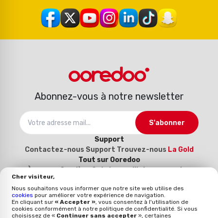
Abonnez-vous à notre newsletter
S'abonner
Support
Contactez-nous
Support
Trouvez-nous
La Gold
Tout sur Ooredoo
À propos
Carrière
Catalogue d’interconnexion
Cher visiteur,
2025-2026
Devenez notre fournisseur (Inscrivez-
Nous souhaitons vous informer que notre site web utilise des
vous ici)
cookies
pour améliorer votre expérience de navigation.
Politique et qualité
En cliquant sur
« Accepter »
, vous consentez à l'utilisation de
cookies conformément à notre politique de confidentialité. Si vous
Mentions légales
Politique qualité
Whistleblowing
choisissez de «
Continuer sans accepter
», certaines